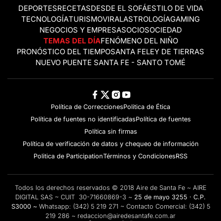
DEPORTES
RECETAS
DESDE EL SOFÁ
ESTILO DE VIDA
TECNOLOGÍA
TURISMO
VIRAL
ASTROLOGÍA
GAMING
NEGOCIOS Y EMPRESAS
OCIO
SOCIEDAD
TEMAS DEL DÍA
FENÓMENO DEL NIÑO
PRONÓSTICO DEL TIEMPO
SANTA FE
LEY DE TIERRAS
NUEVO PUENTE SANTA FE - SANTO TOMÉ
Política de Correcciones
Politica de Ética
Política de fuentes no identificadas
Política de fuentes
Política sin firmas
Política de verificación de datos y chequeo de información
Politica de Participation
Términos y Condiciones
RSS
Todos los derechos reservados © 2018 Aire de Santa Fe ~ AIRE
DIGITAL SAS ~ CUIT 30-71660869-3 ~
25 de mayo 3255 · C.P.
S3000 ~
Whatsapp:
(342) 5 219 271
~ Contacto Comercial:
(342) 5
219 286
~
redaccion@airedesantafe.com.ar