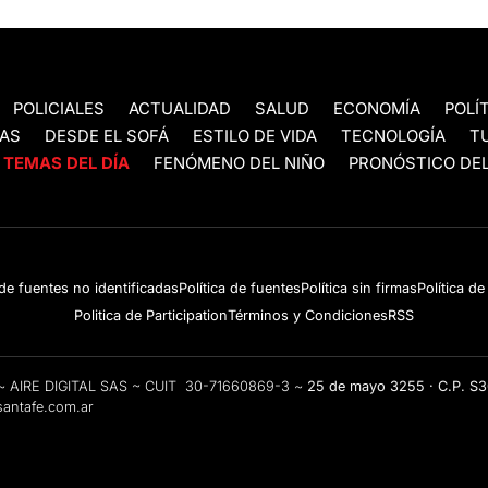
POLICIALES
ACTUALIDAD
SALUD
ECONOMÍA
POLÍ
AS
DESDE EL SOFÁ
ESTILO DE VIDA
TECNOLOGÍA
T
TEMAS DEL DÍA
FENÓMENO DEL NIÑO
PRONÓSTICO DEL
 de fuentes no identificadas
Política de fuentes
Política sin firmas
Política d
Politica de Participation
Términos y Condiciones
RSS
e ~ AIRE DIGITAL SAS ~ CUIT 30-71660869-3 ~
25 de mayo 3255 · C.P. S
antafe.com.ar