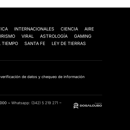
TICA
INTERNACIONALES
CIENCIA
AIRE
URISMO
VIRAL
ASTROLOGÍA
GAMING
 TIEMPO
SANTA FE
LEY DE TIERRAS
e verificación de datos y chequeo de información
3000 ~
Whatsapp:
(342) 5 219 271
~