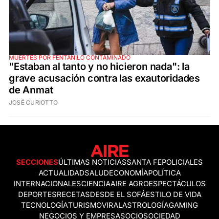
MUERTES POR FENTANILO CONTAMINADO
"Estaban al tanto y no hicieron nada": la
grave acusación contra las exautoridades
de Anmat
JOSÉ CURIOTTO
SECCIONES
ÚLTIMAS NOTICIAS
SANTA FE
POLICIALES
ACTUALIDAD
SALUD
ECONOMÍA
POLÍTICA
INTERNACIONALES
CIENCIA
AIRE AGRO
ESPECTÁCULOS
DEPORTES
RECETAS
DESDE EL SOFÁ
ESTILO DE VIDA
TECNOLOGÍA
TURISMO
VIRAL
ASTROLOGÍA
GAMING
NEGOCIOS Y EMPRESAS
OCIO
SOCIEDAD