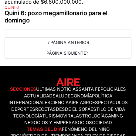
QUINI 6
Quini 6: pozo megamillonario para el
domingo
PÁGINA ANTERIOR
PÁGINA SIGUIENTE
SECCIONES
ÚLTIMAS NOTICIAS
SANTA FE
POLICIALES
ACTUALIDAD
SALUD
ECONOMÍA
POLÍTICA
INTERNACIONALES
CIENCIA
AIRE AGRO
ESPECTÁCULOS
DEPORTES
RECETAS
DESDE EL SOFÁ
ESTILO DE VIDA
TECNOLOGÍA
TURISMO
VIRAL
ASTROLOGÍA
GAMING
NEGOCIOS Y EMPRESAS
OCIO
SOCIEDAD
TEMAS DEL DÍA
FENÓMENO DEL NIÑO
PRONÓSTICO DEL TIEMPO
SANTA FE
LEY DE TIERRAS