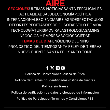
SECCIONES
ÚLTIMAS NOTICIAS
SANTA FE
POLICIALES
ACTUALIDAD
SALUD
ECONOMÍA
POLÍTICA
INTERNACIONALES
CIENCIA
AIRE AGRO
ESPECTÁCULOS
DEPORTES
RECETAS
DESDE EL SOFÁ
ESTILO DE VIDA
TECNOLOGÍA
TURISMO
VIRAL
ASTROLOGÍA
GAMING
NEGOCIOS Y EMPRESAS
OCIO
SOCIEDAD
TEMAS DEL DÍA
FENÓMENO DEL NIÑO
PRONÓSTICO DEL TIEMPO
SANTA FE
LEY DE TIERRAS
NUEVO PUENTE SANTA FE - SANTO TOMÉ
Política de Correcciones
Politica de Ética
Política de fuentes no identificadas
Política de fuentes
Política sin firmas
Política de verificación de datos y chequeo de información
Politica de Participation
Términos y Condiciones
RSS