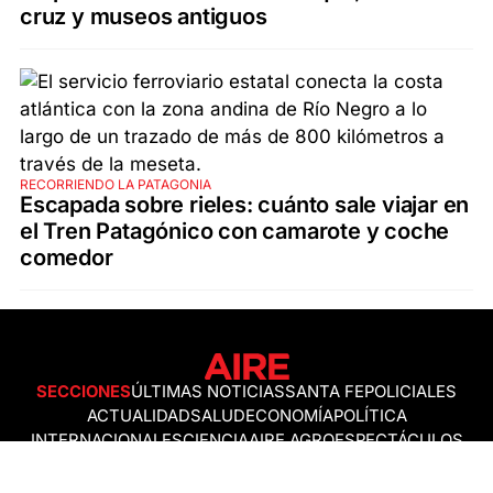
cruz y museos antiguos
RECORRIENDO LA PATAGONIA
Escapada sobre rieles: cuánto sale viajar en
el Tren Patagónico con camarote y coche
comedor
SECCIONES
ÚLTIMAS NOTICIAS
SANTA FE
POLICIALES
ACTUALIDAD
SALUD
ECONOMÍA
POLÍTICA
INTERNACIONALES
CIENCIA
AIRE AGRO
ESPECTÁCULOS
DEPORTES
RECETAS
DESDE EL SOFÁ
ESTILO DE VIDA
TECNOLOGÍA
TURISMO
VIRAL
ASTROLOGÍA
GAMING