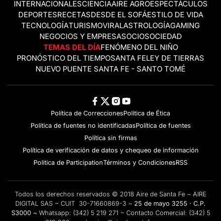
INTERNACIONALES
CIENCIA
AIRE AGRO
ESPECTÁCULOS
DEPORTES
RECETAS
DESDE EL SOFÁ
ESTILO DE VIDA
TECNOLOGÍA
TURISMO
VIRAL
ASTROLOGÍA
GAMING
NEGOCIOS Y EMPRESAS
OCIO
SOCIEDAD
TEMAS DEL DÍA
FENÓMENO DEL NIÑO
PRONÓSTICO DEL TIEMPO
SANTA FE
LEY DE TIERRAS
NUEVO PUENTE SANTA FE - SANTO TOMÉ
Política de Correcciones
Politica de Ética
Política de fuentes no identificadas
Política de fuentes
Política sin firmas
Política de verificación de datos y chequeo de información
Politica de Participation
Términos y Condiciones
RSS
Todos los derechos reservados © 2018 Aire de Santa Fe ~ AIRE
DIGITAL SAS ~ CUIT 30-71660869-3 ~
25 de mayo 3255 · C.P.
S3000 ~
Whatsapp:
(342) 5 219 271
~ Contacto Comercial:
(342) 5