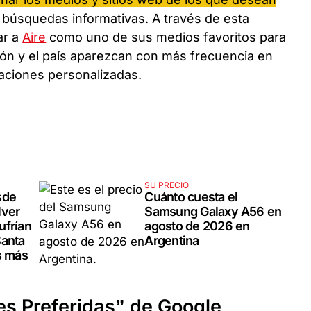
 búsquedas informativas. A través de esta
ar a
Aire
como uno de sus medios favoritos para
gión y el país aparezcan con más frecuencia en
ciones personalizadas.
SU PRECIO
sde
Cuánto cuesta el
lver
Samsung Galaxy A56 en
ufrían
agosto de 2026 en
Santa
Argentina
s más
s Preferidas” de Google