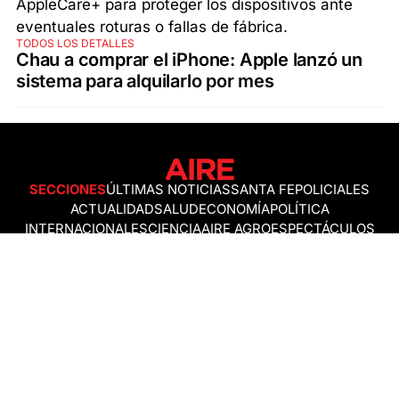
TODOS LOS DETALLES
Chau a comprar el iPhone: Apple lanzó un
sistema para alquilarlo por mes
SECCIONES
ÚLTIMAS NOTICIAS
SANTA FE
POLICIALES
ACTUALIDAD
SALUD
ECONOMÍA
POLÍTICA
INTERNACIONALES
CIENCIA
AIRE AGRO
ESPECTÁCULOS
DEPORTES
RECETAS
DESDE EL SOFÁ
ESTILO DE VIDA
TECNOLOGÍA
TURISMO
VIRAL
ASTROLOGÍA
GAMING
NEGOCIOS Y EMPRESAS
OCIO
SOCIEDAD
TEMAS DEL DÍA
FENÓMENO DEL NIÑO
PRONÓSTICO DEL TIEMPO
SANTA FE
LEY DE TIERRAS
NUEVO PUENTE SANTA FE - SANTO TOMÉ