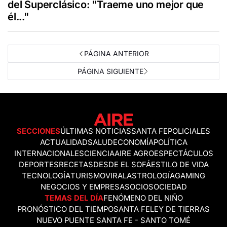
del Superclásico: "Traeme uno mejor que
él..."
PÁGINA ANTERIOR
PÁGINA SIGUIENTE
SECCIONES
ÚLTIMAS NOTICIAS
SANTA FE
POLICIALES
ACTUALIDAD
SALUD
ECONOMÍA
POLÍTICA
INTERNACIONALES
CIENCIA
AIRE AGRO
ESPECTÁCULOS
DEPORTES
RECETAS
DESDE EL SOFÁ
ESTILO DE VIDA
TECNOLOGÍA
TURISMO
VIRAL
ASTROLOGÍA
GAMING
NEGOCIOS Y EMPRESAS
OCIO
SOCIEDAD
TEMAS DEL DÍA
FENÓMENO DEL NIÑO
PRONÓSTICO DEL TIEMPO
SANTA FE
LEY DE TIERRAS
NUEVO PUENTE SANTA FE - SANTO TOMÉ