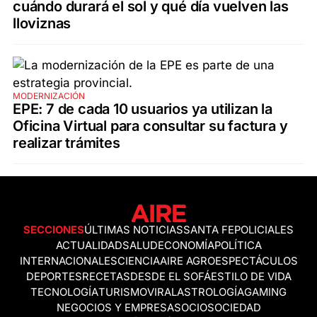
cuándo durará el sol y qué día vuelven las
lloviznas
MODERNIZACIÓN
EPE: 7 de cada 10 usuarios ya utilizan la
Oficina Virtual para consultar su factura y
realizar trámites
SECCIONES
ÚLTIMAS NOTICIAS
SANTA FE
POLICIALES
ACTUALIDAD
SALUD
ECONOMÍA
POLÍTICA
INTERNACIONALES
CIENCIA
AIRE AGRO
ESPECTÁCULOS
DEPORTES
RECETAS
DESDE EL SOFÁ
ESTILO DE VIDA
TECNOLOGÍA
TURISMO
VIRAL
ASTROLOGÍA
GAMING
NEGOCIOS Y EMPRESAS
OCIO
SOCIEDAD