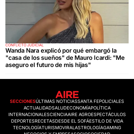
CONFLICTO JUDICIAL
Wanda Nara explicó por qué embargó la
"casa de los sueños" de Mauro Icardi: "Me
aseguro el futuro de mis hijas"
SECCIONES
ÚLTIMAS NOTICIAS
SANTA FE
POLICIALES
ACTUALIDAD
SALUD
ECONOMÍA
POLÍTICA
INTERNACIONALES
CIENCIA
AIRE AGRO
ESPECTÁCULOS
DEPORTES
RECETAS
DESDE EL SOFÁ
ESTILO DE VIDA
TECNOLOGÍA
TURISMO
VIRAL
ASTROLOGÍA
GAMING