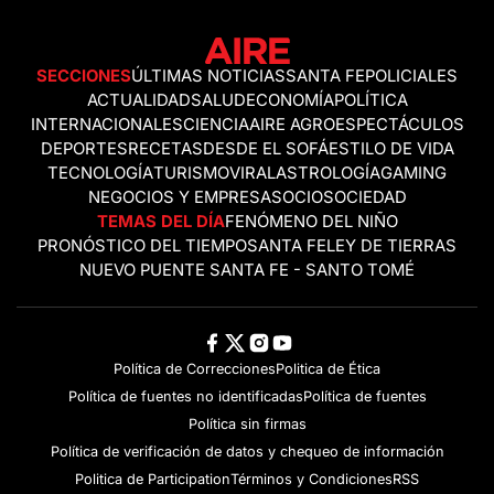
SECCIONES
ÚLTIMAS NOTICIAS
SANTA FE
POLICIALES
ACTUALIDAD
SALUD
ECONOMÍA
POLÍTICA
INTERNACIONALES
CIENCIA
AIRE AGRO
ESPECTÁCULOS
DEPORTES
RECETAS
DESDE EL SOFÁ
ESTILO DE VIDA
TECNOLOGÍA
TURISMO
VIRAL
ASTROLOGÍA
GAMING
NEGOCIOS Y EMPRESAS
OCIO
SOCIEDAD
TEMAS DEL DÍA
FENÓMENO DEL NIÑO
PRONÓSTICO DEL TIEMPO
SANTA FE
LEY DE TIERRAS
NUEVO PUENTE SANTA FE - SANTO TOMÉ
Política de Correcciones
Politica de Ética
Política de fuentes no identificadas
Política de fuentes
Política sin firmas
Política de verificación de datos y chequeo de información
Politica de Participation
Términos y Condiciones
RSS