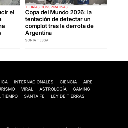
TEORÍAS CONSPIRATIVAS
cir el
Copa del Mundo 2026: la
a
tentación de detectar un
ma
complot tras la derrota de
s
Argentina
SONIA TESSA
TICA
INTERNACIONALES
CIENCIA
AIRE
URISMO
VIRAL
ASTROLOGÍA
GAMING
 TIEMPO
SANTA FE
LEY DE TIERRAS