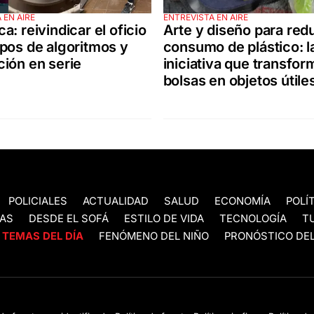
 EN AIRE
ENTREVISTA EN AIRE
a: reivindicar el oficio
Arte y diseño para redu
pos de algoritmos y
consumo de plástico: l
ión en serie
iniciativa que transfor
bolsas en objetos útile
POLICIALES
ACTUALIDAD
SALUD
ECONOMÍA
POLÍ
AS
DESDE EL SOFÁ
ESTILO DE VIDA
TECNOLOGÍA
T
TEMAS DEL DÍA
FENÓMENO DEL NIÑO
PRONÓSTICO DEL