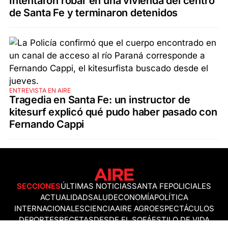
Intentaron robar en una vivienda del centro
de Santa Fe y terminaron detenidos
ENTREVISTA EN AIRE
Tragedia en Santa Fe: un instructor de
kitesurf explicó qué pudo haber pasado con
Fernando Cappi
SECCIONES
ÚLTIMAS NOTICIAS
SANTA FE
POLICIALES
ACTUALIDAD
SALUD
ECONOMÍA
POLÍTICA
INTERNACIONALES
CIENCIA
AIRE AGRO
ESPECTÁCULOS
DEPORTES
RECETAS
DESDE EL SOFÁ
ESTILO DE VIDA