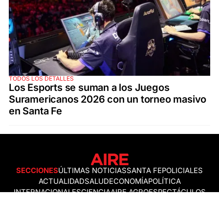
TODOS LOS DETALLES
Los Esports se suman a los Juegos
Suramericanos 2026 con un torneo masivo
en Santa Fe
SECCIONES
ÚLTIMAS NOTICIAS
SANTA FE
POLICIALES
ACTUALIDAD
SALUD
ECONOMÍA
POLÍTICA
INTERNACIONALES
CIENCIA
AIRE AGRO
ESPECTÁCULOS
DEPORTES
RECETAS
DESDE EL SOFÁ
ESTILO DE VIDA
TECNOLOGÍA
TURISMO
VIRAL
ASTROLOGÍA
GAMING