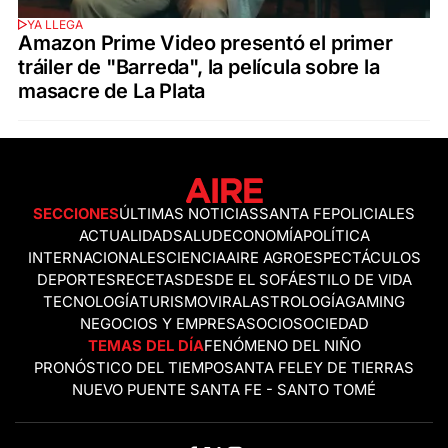
YA LLEGA
Amazon Prime Video presentó el primer
tráiler de "Barreda", la película sobre la
masacre de La Plata
SECCIONES
ÚLTIMAS NOTICIAS
SANTA FE
POLICIALES
ACTUALIDAD
SALUD
ECONOMÍA
POLÍTICA
INTERNACIONALES
CIENCIA
AIRE AGRO
ESPECTÁCULOS
DEPORTES
RECETAS
DESDE EL SOFÁ
ESTILO DE VIDA
TECNOLOGÍA
TURISMO
VIRAL
ASTROLOGÍA
GAMING
NEGOCIOS Y EMPRESAS
OCIO
SOCIEDAD
TEMAS DEL DÍA
FENÓMENO DEL NIÑO
PRONÓSTICO DEL TIEMPO
SANTA FE
LEY DE TIERRAS
NUEVO PUENTE SANTA FE - SANTO TOMÉ