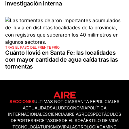
investigación interna
TRAS EL PASO DEL FRENTE FRÍO
Cuánto llovió en Santa Fe: las localidades
con mayor cantidad de agua caída tras las
tormentas
SECCIONES
ÚLTIMAS NOTICIAS
SANTA FE
POLICIALES
ACTUALIDAD
SALUD
ECONOMÍA
POLÍTICA
INTERNACIONALES
CIENCIA
AIRE AGRO
ESPECTÁCULOS
DEPORTES
RECETAS
DESDE EL SOFÁ
ESTILO DE VIDA
TECNOLOGÍA
TURISMO
VIRAL
ASTROLOGÍA
GAMING