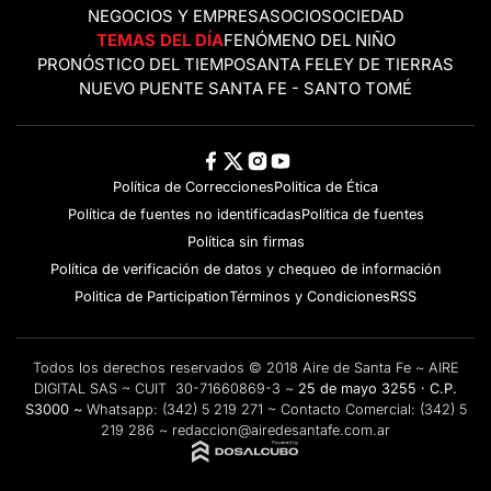
NEGOCIOS Y EMPRESAS
OCIO
SOCIEDAD
TEMAS DEL DÍA
FENÓMENO DEL NIÑO
PRONÓSTICO DEL TIEMPO
SANTA FE
LEY DE TIERRAS
NUEVO PUENTE SANTA FE - SANTO TOMÉ
Política de Correcciones
Politica de Ética
Política de fuentes no identificadas
Política de fuentes
Política sin firmas
Política de verificación de datos y chequeo de información
Politica de Participation
Términos y Condiciones
RSS
Todos los derechos reservados © 2018 Aire de Santa Fe ~ AIRE
DIGITAL SAS ~ CUIT 30-71660869-3 ~
25 de mayo 3255 · C.P.
S3000 ~
Whatsapp:
(342) 5 219 271
~ Contacto Comercial:
(342) 5
219 286
~
redaccion@airedesantafe.com.ar