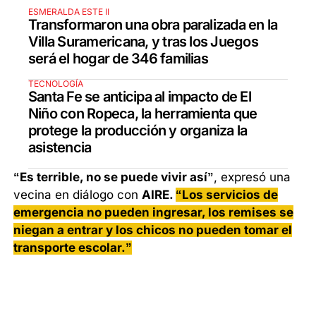
ESMERALDA ESTE II
Transformaron una obra paralizada en la
Villa Suramericana, y tras los Juegos
será el hogar de 346 familias
TECNOLOGÍA
Santa Fe se anticipa al impacto de El
Niño con Ropeca, la herramienta que
protege la producción y organiza la
asistencia
“Es terrible, no se puede vivir así”
, expresó una
vecina en diálogo con
AIRE.
“Los servicios de
emergencia no pueden ingresar, los remises se
niegan a entrar y los chicos no pueden tomar el
transporte escolar.”