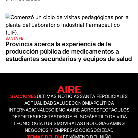
SANTA FE
Provincia acerca la experiencia de la
producción pública de medicamentos a
estudiantes secundarios y equipos de salud
SECCIONES
ÚLTIMAS NOTICIAS
SANTA FE
POLICIALES
ACTUALIDAD
SALUD
ECONOMÍA
POLÍTICA
INTERNACIONALES
CIENCIA
AIRE AGRO
ESPECTÁCULOS
DEPORTES
RECETAS
DESDE EL SOFÁ
ESTILO DE VIDA
TECNOLOGÍA
TURISMO
VIRAL
ASTROLOGÍA
GAMING
NEGOCIOS Y EMPRESAS
OCIO
SOCIEDAD
TEMAS DEL DÍA
FENÓMENO DEL NIÑO