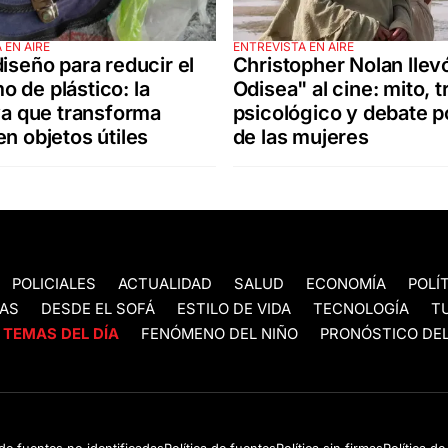
 EN AIRE
ENTREVISTA EN AIRE
diseño para reducir el
Christopher Nolan llev
 de plástico: la
Odisea" al cine: mito, 
iva que transforma
psicológico y debate po
en objetos útiles
de las mujeres
POLICIALES
ACTUALIDAD
SALUD
ECONOMÍA
POLÍ
AS
DESDE EL SOFÁ
ESTILO DE VIDA
TECNOLOGÍA
T
TEMAS DEL DÍA
FENÓMENO DEL NIÑO
PRONÓSTICO DEL