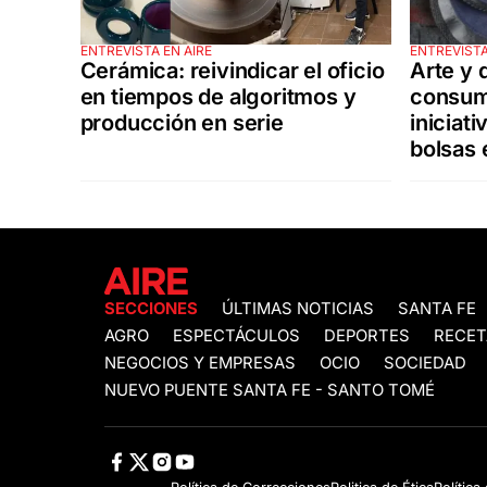
ENTREVISTA EN AIRE
ENTREVISTA
Cerámica: reivindicar el oficio
Arte y 
en tiempos de algoritmos y
consumo
producción en serie
iniciat
bolsas 
SECCIONES
ÚLTIMAS NOTICIAS
SANTA FE
AGRO
ESPECTÁCULOS
DEPORTES
RECET
NEGOCIOS Y EMPRESAS
OCIO
SOCIEDAD
NUEVO PUENTE SANTA FE - SANTO TOMÉ