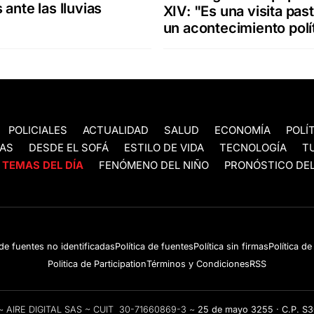
 ante las lluvias
XIV: "Es una visita past
un acontecimiento polí
POLICIALES
ACTUALIDAD
SALUD
ECONOMÍA
POLÍ
AS
DESDE EL SOFÁ
ESTILO DE VIDA
TECNOLOGÍA
T
TEMAS DEL DÍA
FENÓMENO DEL NIÑO
PRONÓSTICO DEL
 de fuentes no identificadas
Política de fuentes
Política sin firmas
Política d
Politica de Participation
Términos y Condiciones
RSS
e ~ AIRE DIGITAL SAS ~ CUIT 30-71660869-3 ~
25 de mayo 3255 · C.P. S