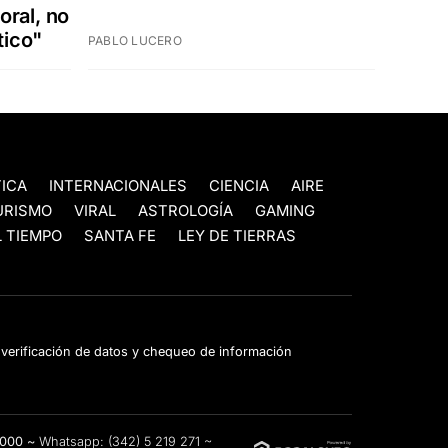
oral, no
tico"
PABLO LUCERO
TICA
INTERNACIONALES
CIENCIA
AIRE
URISMO
VIRAL
ASTROLOGÍA
GAMING
 TIEMPO
SANTA FE
LEY DE TIERRAS
e verificación de datos y chequeo de información
3000 ~
Whatsapp:
(342) 5 219 271
~