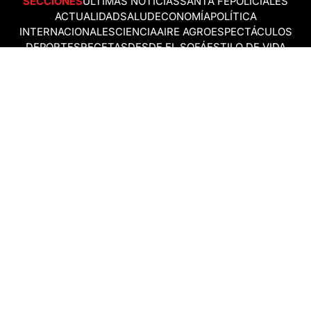
SECCIONES
ÚLTIMAS NOTICIAS
SANTA FE
POLICIALES
ACTUALIDAD
SALUD
ECONOMÍA
POLÍTICA
INTERNACIONALES
CIENCIA
AIRE AGRO
ESPECTÁCULOS
DEPORTES
RECETAS
DESDE EL SOFÁ
ESTILO DE VIDA
TECNOLOGÍA
TURISMO
VIRAL
ASTROLOGÍA
GAMING
NEGOCIOS Y EMPRESAS
OCIO
SOCIEDAD
TEMAS DEL DÍA
FENÓMENO DEL NIÑO
PRONÓSTICO DEL TIEMPO
SANTA FE
LEY DE TIERRAS
NUEVO PUENTE SANTA FE - SANTO TOMÉ
Política de Correcciones
Politica de Ética
Política de fuentes no identificadas
Política de fuentes
Política sin firmas
Política de verificación de datos y chequeo de información
Politica de Participation
Términos y Condiciones
RSS
Todos los derechos reservados © 2018 Aire de Santa Fe ~ AIRE