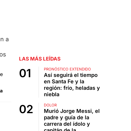
on a
ios
LAS MÁS LEÍDAS
PRONÓSTICO EXTENDIDO
Así seguirá el tiempo
en Santa Fe y la
región: frío, heladas y
sa
niebla
DOLOR
Murió Jorge Messi, el
padre y guía de la
carrera del ídolo y
capitán de la