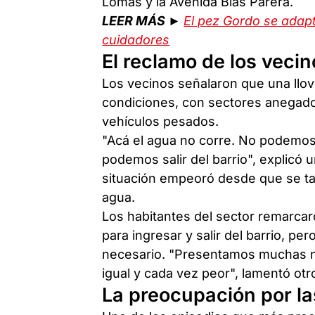
Lomas y la Avenida Blas Parera.
LEER MÁS ►
El pez Gordo se adap
cuidadores
El reclamo de los vecin
Los vecinos señalaron que una llovi
condiciones, con sectores anegado
vehículos pesados.
"Acá el agua no corre. No podemo
podemos salir del barrio", explicó
situación empeoró desde que se tap
agua.
Los habitantes del sector remarcar
para ingresar y salir del barrio, p
necesario. "Presentamos muchas n
igual y cada vez peor", lamentó otr
La preocupación por l