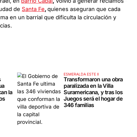
srael, en
barrio Cabal
,
volvió a generar reclamos
iudad de
Santa Fe
,
quienes aseguran que cada
ma en un barrial que dificulta la circulación y
cias.
ESMERALDA ESTE II
s
Transformaron una obra
ua
paralizada en la Villa
an la
Suramericana, y tras los
nos
Juegos será el hogar de
346 familias