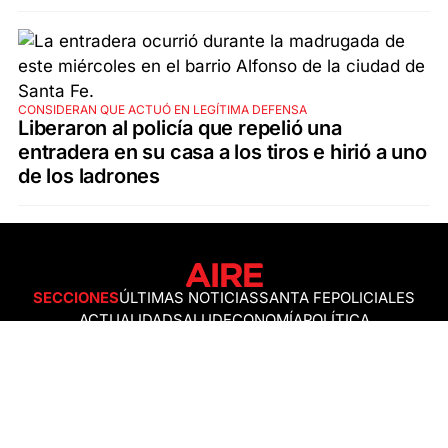
CONSIDERAN QUE ACTUÓ EN LEGÍTIMA DEFENSA
Liberaron al policía que repelió una
entradera en su casa a los tiros e hirió a uno
de los ladrones
SECCIONES
ÚLTIMAS NOTICIAS
SANTA FE
POLICIALES
ACTUALIDAD
SALUD
ECONOMÍA
POLÍTICA
INTERNACIONALES
CIENCIA
AIRE AGRO
ESPECTÁCULOS
DEPORTES
RECETAS
DESDE EL SOFÁ
ESTILO DE VIDA
TECNOLOGÍA
TURISMO
VIRAL
ASTROLOGÍA
GAMING
NEGOCIOS Y EMPRESAS
OCIO
SOCIEDAD
TEMAS DEL DÍA
FENÓMENO DEL NIÑO