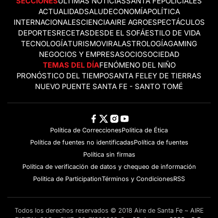
SECCIONES
ÚLTIMAS NOTICIAS
SANTA FE
POLICIALES
ACTUALIDAD
SALUD
ECONOMÍA
POLÍTICA
INTERNACIONALES
CIENCIA
AIRE AGRO
ESPECTÁCULOS
DEPORTES
RECETAS
DESDE EL SOFÁ
ESTILO DE VIDA
TECNOLOGÍA
TURISMO
VIRAL
ASTROLOGÍA
GAMING
NEGOCIOS Y EMPRESAS
OCIO
SOCIEDAD
TEMAS DEL DÍA
FENÓMENO DEL NIÑO
PRONÓSTICO DEL TIEMPO
SANTA FE
LEY DE TIERRAS
NUEVO PUENTE SANTA FE - SANTO TOMÉ
Política de Correcciones
Politica de Ética
Política de fuentes no identificadas
Política de fuentes
Política sin firmas
Política de verificación de datos y chequeo de información
Politica de Participation
Términos y Condiciones
RSS
Todos los derechos reservados © 2018 Aire de Santa Fe ~ AIRE