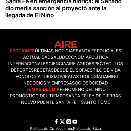
Santa Fe en emergencia hídrica: el Senado
dio media sanción al proyecto ante la
llegada de El Niño
SECCIONES
ÚLTIMAS NOTICIAS
SANTA FE
POLICIALES
ACTUALIDAD
SALUD
ECONOMÍA
POLÍTICA
INTERNACIONALES
CIENCIA
AIRE AGRO
ESPECTÁCULOS
DEPORTES
RECETAS
DESDE EL SOFÁ
ESTILO DE VIDA
TECNOLOGÍA
TURISMO
VIRAL
ASTROLOGÍA
GAMING
NEGOCIOS Y EMPRESAS
OCIO
SOCIEDAD
TEMAS DEL DÍA
FENÓMENO DEL NIÑO
PRONÓSTICO DEL TIEMPO
SANTA FE
LEY DE TIERRAS
NUEVO PUENTE SANTA FE - SANTO TOMÉ
Política de Correcciones
Politica de Ética