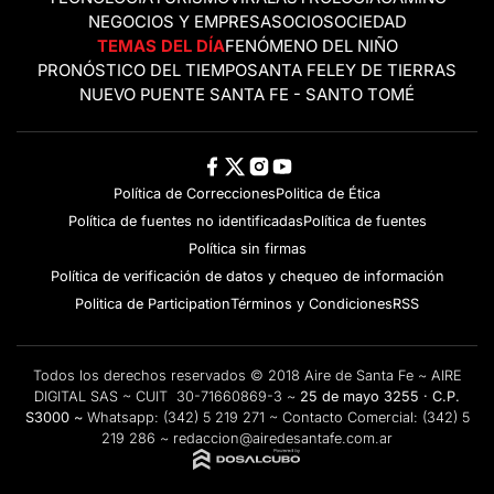
NEGOCIOS Y EMPRESAS
OCIO
SOCIEDAD
TEMAS DEL DÍA
FENÓMENO DEL NIÑO
PRONÓSTICO DEL TIEMPO
SANTA FE
LEY DE TIERRAS
NUEVO PUENTE SANTA FE - SANTO TOMÉ
Política de Correcciones
Politica de Ética
Política de fuentes no identificadas
Política de fuentes
Política sin firmas
Política de verificación de datos y chequeo de información
Politica de Participation
Términos y Condiciones
RSS
Todos los derechos reservados © 2018 Aire de Santa Fe ~ AIRE
DIGITAL SAS ~ CUIT 30-71660869-3 ~
25 de mayo 3255 · C.P.
S3000 ~
Whatsapp:
(342) 5 219 271
~ Contacto Comercial:
(342) 5
219 286
~
redaccion@airedesantafe.com.ar