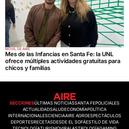
MÓVIL DE AIRE
Mes de las Infancias en Santa Fe: la UNL
ofrece múltiples actividades gratuitas para
chicos y familias
SECCIONES
ÚLTIMAS NOTICIAS
SANTA FE
POLICIALES
ACTUALIDAD
SALUD
ECONOMÍA
POLÍTICA
INTERNACIONALES
CIENCIA
AIRE AGRO
ESPECTÁCULOS
DEPORTES
RECETAS
DESDE EL SOFÁ
ESTILO DE VIDA
TECNOLOGÍA
TURISMO
VIRAL
ASTROLOGÍA
GAMING