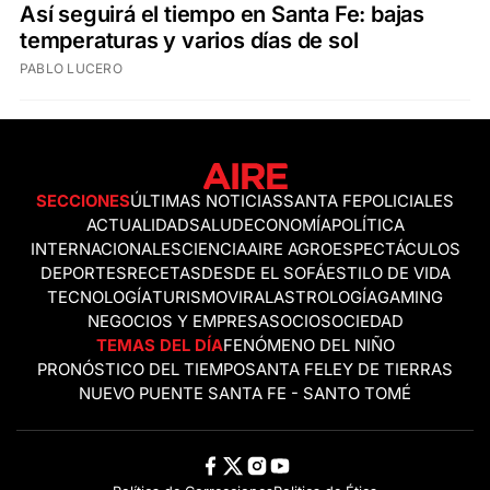
Así seguirá el tiempo en Santa Fe: bajas
temperaturas y varios días de sol
PABLO LUCERO
SECCIONES
ÚLTIMAS NOTICIAS
SANTA FE
POLICIALES
ACTUALIDAD
SALUD
ECONOMÍA
POLÍTICA
INTERNACIONALES
CIENCIA
AIRE AGRO
ESPECTÁCULOS
DEPORTES
RECETAS
DESDE EL SOFÁ
ESTILO DE VIDA
TECNOLOGÍA
TURISMO
VIRAL
ASTROLOGÍA
GAMING
NEGOCIOS Y EMPRESAS
OCIO
SOCIEDAD
TEMAS DEL DÍA
FENÓMENO DEL NIÑO
PRONÓSTICO DEL TIEMPO
SANTA FE
LEY DE TIERRAS
NUEVO PUENTE SANTA FE - SANTO TOMÉ