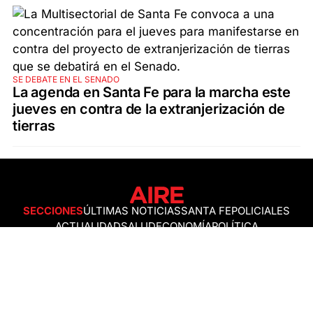
SE DEBATE EN EL SENADO
La agenda en Santa Fe para la marcha este
jueves en contra de la extranjerización de
tierras
SECCIONES
ÚLTIMAS NOTICIAS
SANTA FE
POLICIALES
ACTUALIDAD
SALUD
ECONOMÍA
POLÍTICA
INTERNACIONALES
CIENCIA
AIRE AGRO
ESPECTÁCULOS
DEPORTES
RECETAS
DESDE EL SOFÁ
ESTILO DE VIDA
TECNOLOGÍA
TURISMO
VIRAL
ASTROLOGÍA
GAMING
NEGOCIOS Y EMPRESAS
OCIO
SOCIEDAD
TEMAS DEL DÍA
FENÓMENO DEL NIÑO