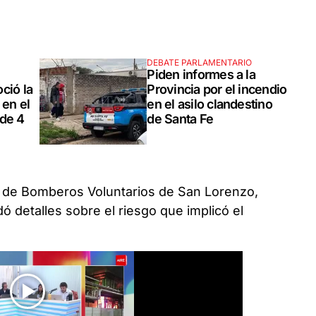
DEBATE PARLAMENTARIO
Piden informes a la
ció la
Provincia por el incendio
 en el
en el asilo clandestino
 de 4
de Santa Fe
ial de Bomberos Voluntarios de San Lorenzo,
dó detalles sobre el riesgo que implicó el