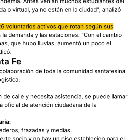
pandemia. Antes venían muchos estudiantes del
da o virtual, ya no están en la ciudad", analizó
26 voluntarios activos que rotan según sus
 la demanda y las estaciones. "Con el cambio
s, que hubo lluvias, aumentó un poco el
dicó.
ta Fe
a colaboración de toda la comunidad santafesina
gística:
 de calle y necesita asistencia, se puede llamar
ea oficial de atención ciudadana de la
aria:
ederos, frazadas y medias.
rte socio y no hay un piso establecido para el