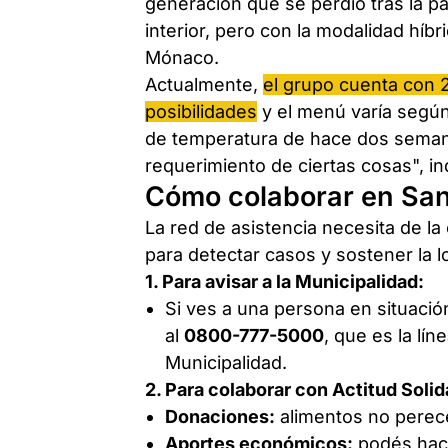
generación que se perdió tras la 
interior, pero con la modalidad híbri
Mónaco.
Actualmente,
el grupo cuenta con 
posibilidades
y el menú varía según
de temperatura de hace dos semana
requerimiento de ciertas cosas", in
Cómo colaborar en San
La red de asistencia necesita de l
para detectar casos y sostener la lo
1. Para avisar a la Municipalidad:
Si ves a una persona en situación
al
0800-777-5000
, que es la lín
Municipalidad.
2. Para colaborar con Actitud Solid
Donaciones:
alimentos no perec
Aportes económicos:
podés hace