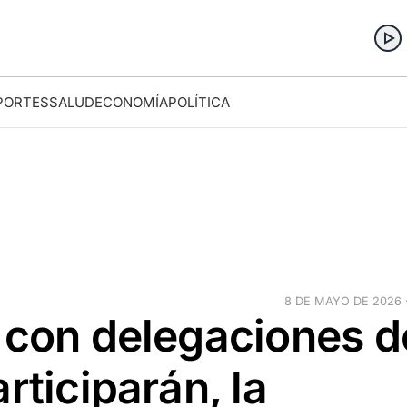
PORTES
SALUD
ECONOMÍA
POLÍTICA
8 DE MAYO DE 2026 ·
a con delegaciones d
rticiparán, la