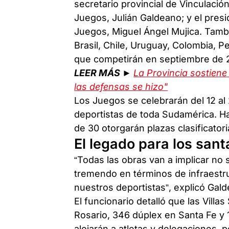
secretario provincial de Vinculación
Juegos, Julián Galdeano; y el pres
Juegos, Miguel Ángel Mujica. Tambi
Brasil, Chile, Uruguay, Colombia, P
que competirán en septiembre de 
LEER MÁS ►
La Provincia sostiene
las defensas se hizo"
Los Juegos se celebrarán del 12 al
deportistas de toda Sudamérica. Ha
de 30 otorgarán plazas clasificato
El legado para los sant
“Todas las obras van a implicar no 
tremendo en términos de infraestru
nuestros deportistas”, explicó Gald
El funcionario detalló que las Vil
Rosario, 346 dúplex en Santa Fe y 
alojarán a atletas y delegaciones, 