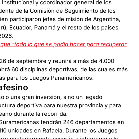
 Institucional y coordinador general de los
idente de la Comisión de Seguimiento de los
én participaron jefes de misión de Argentina,
erú, Ecuador, Panamá y el resto de los países
2026.
 que "todo lo que se podía hacer para recuperar
 26 de septiembre y reunirá a más de 4.000
brá 60 disciplinas deportivas, de las cuales más
rias para los Juegos Panamericanos.
afesino
solo una gran inversión, sino un legado
ctura deportiva para nuestra provincia y para
eano durante la recorrida.
las Suramericanas tendrán 246 departamentos en
110 unidades en Rafaela. Durante los Juegos
pero posteriormente pasarán a integrarse a la