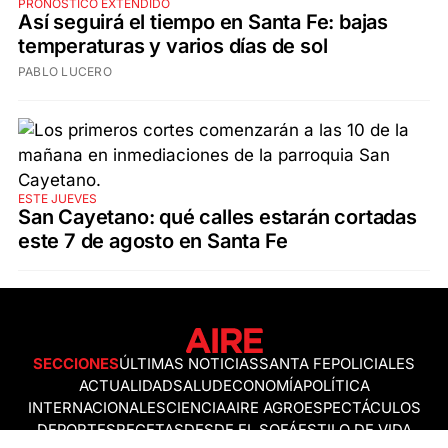
PRONÓSTICO EXTENDIDO
Así seguirá el tiempo en Santa Fe: bajas
temperaturas y varios días de sol
PABLO LUCERO
ESTE JUEVES
San Cayetano: qué calles estarán cortadas
este 7 de agosto en Santa Fe
SECCIONES
ÚLTIMAS NOTICIAS
SANTA FE
POLICIALES
ACTUALIDAD
SALUD
ECONOMÍA
POLÍTICA
INTERNACIONALES
CIENCIA
AIRE AGRO
ESPECTÁCULOS
DEPORTES
RECETAS
DESDE EL SOFÁ
ESTILO DE VIDA