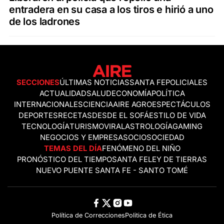
entradera en su casa a los tiros e hirió a uno
de los ladrones
SECCIONES
ÚLTIMAS NOTICIAS
SANTA FE
POLICIALES
ACTUALIDAD
SALUD
ECONOMÍA
POLÍTICA
INTERNACIONALES
CIENCIA
AIRE AGRO
ESPECTÁCULOS
DEPORTES
RECETAS
DESDE EL SOFÁ
ESTILO DE VIDA
TECNOLOGÍA
TURISMO
VIRAL
ASTROLOGÍA
GAMING
NEGOCIOS Y EMPRESAS
OCIO
SOCIEDAD
TEMAS DEL DÍA
FENÓMENO DEL NIÑO
PRONÓSTICO DEL TIEMPO
SANTA FE
LEY DE TIERRAS
NUEVO PUENTE SANTA FE - SANTO TOMÉ
Política de Correcciones
Politica de Ética