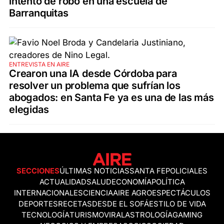
intento de robo en una escuela de
Barranquitas
ENTREVISTA EN AIRE
Crearon una IA desde Córdoba para
resolver un problema que sufrían los
abogados: en Santa Fe ya es una de las más
elegidas
SECCIONES
ÚLTIMAS NOTICIAS
SANTA FE
POLICIALES
ACTUALIDAD
SALUD
ECONOMÍA
POLÍTICA
INTERNACIONALES
CIENCIA
AIRE AGRO
ESPECTÁCULOS
DEPORTES
RECETAS
DESDE EL SOFÁ
ESTILO DE VIDA
TECNOLOGÍA
TURISMO
VIRAL
ASTROLOGÍA
GAMING