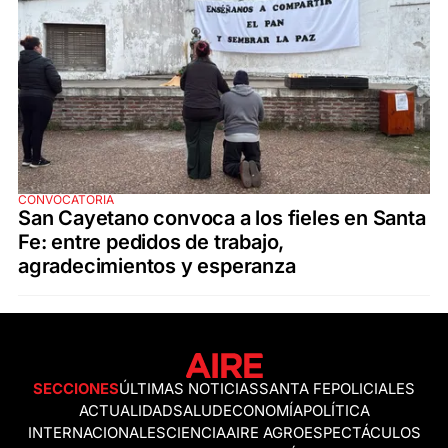
CONVOCATORIA
San Cayetano convoca a los fieles en Santa
Fe: entre pedidos de trabajo,
agradecimientos y esperanza
SECCIONES
ÚLTIMAS NOTICIAS
SANTA FE
POLICIALES
ACTUALIDAD
SALUD
ECONOMÍA
POLÍTICA
INTERNACIONALES
CIENCIA
AIRE AGRO
ESPECTÁCULOS