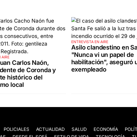
ENTREVISTA EN AIRE
Asilo clandestino en Sa
"Nunca vi un papel de
 AIRE
habilitación", aseguró 
uan Carlos Naón,
exempleado
ndente de Coronda y
te histórico del
mo local
POLICIALES
ACTUALIDAD
SALUD
ECONOMÍA
POLÍ