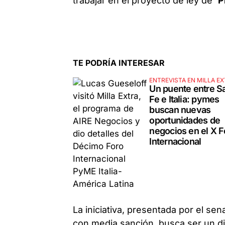
trabajar en el proyecto de ley de “
P
TE PODRÍA INTERESAR
ENTREVISTA EN MILLA E
Un puente entre S
Fe e Italia: pymes
buscan nuevas
oportunidades de
negocios en el X F
Internacional
La iniciativa, presentada por el se
con media sanción, busca ser un diq