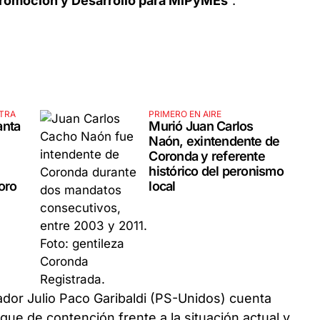
romoción y Desarrollo para MiPyMEs
”.
XTRA
PRIMERO EN AIRE
anta
Murió Juan Carlos
Naón, exintendente de
Coronda y referente
histórico del peronismo
oro
local
nador Julio Paco Garibaldi (PS-Unidos) cuenta
ue de contención frente a la situación actual y