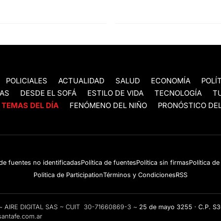
POLICIALES
ACTUALIDAD
SALUD
ECONOMÍA
POLÍ
AS
DESDE EL SOFÁ
ESTILO DE VIDA
TECNOLOGÍA
T
TEMAS DEL DÍA
FENÓMENO DEL NIÑO
PRONÓSTICO DEL
 de fuentes no identificadas
Política de fuentes
Política sin firmas
Política d
Politica de Participation
Términos y Condiciones
RSS
e ~ AIRE DIGITAL SAS ~ CUIT 30-71660869-3 ~
25 de mayo 3255 · C.P. S
antafe.com.ar