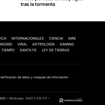
tras la tormenta
TICA
INTERNACIONALES
CIENCIA
AIRE
URISMO
VIRAL
ASTROLOGÍA
GAMING
 TIEMPO
SANTA FE
LEY DE TIERRAS
e verificación de datos y chequeo de información
3000 ~
Whatsapp:
(342) 5 219 271
~