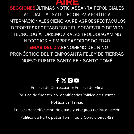
SECCIONES
ÚLTIMAS NOTICIAS
SANTA FE
POLICIALES
ACTUALIDAD
SALUD
ECONOMÍA
POLÍTICA
INTERNACIONALES
CIENCIA
AIRE AGRO
ESPECTÁCULOS
DEPORTES
RECETAS
DESDE EL SOFÁ
ESTILO DE VIDA
TECNOLOGÍA
TURISMO
VIRAL
ASTROLOGÍA
GAMING
NEGOCIOS Y EMPRESAS
OCIO
SOCIEDAD
TEMAS DEL DÍA
FENÓMENO DEL NIÑO
PRONÓSTICO DEL TIEMPO
SANTA FE
LEY DE TIERRAS
NUEVO PUENTE SANTA FE - SANTO TOMÉ
Política de Correcciones
Politica de Ética
Política de fuentes no identificadas
Política de fuentes
Política sin firmas
Política de verificación de datos y chequeo de información
Politica de Participation
Términos y Condiciones
RSS