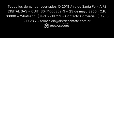
Todos los derechos reservados © 2018 Aire de Santa Fe ~ AIRE
DIGITAL SAS ~ CUIT 30-71660869-3 ~
25 de mayo 3255 · C.P.
S3000 ~
Whatsapp:
(342) 5 219 271
~ Contacto Comercial:
(342) 5
219 286
~
redaccion@airedesantafe.com.ar