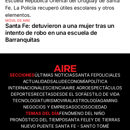
MÓVIL DE AIRE
Santa Fe: detuvieron a una mujer tras un
intento de robo en una escuela de
Barranquitas
SECCIONES
ÚLTIMAS NOTICIAS
SANTA FE
POLICIALES
ACTUALIDAD
SALUD
ECONOMÍA
POLÍTICA
INTERNACIONALES
CIENCIA
AIRE AGRO
ESPECTÁCULOS
DEPORTES
RECETAS
DESDE EL SOFÁ
ESTILO DE VIDA
TECNOLOGÍA
TURISMO
VIRAL
ASTROLOGÍA
GAMING
NEGOCIOS Y EMPRESAS
OCIO
SOCIEDAD
TEMAS DEL DÍA
FENÓMENO DEL NIÑO
PRONÓSTICO DEL TIEMPO
SANTA FE
LEY DE TIERRAS
NUEVO PUENTE SANTA FE - SANTO TOMÉ