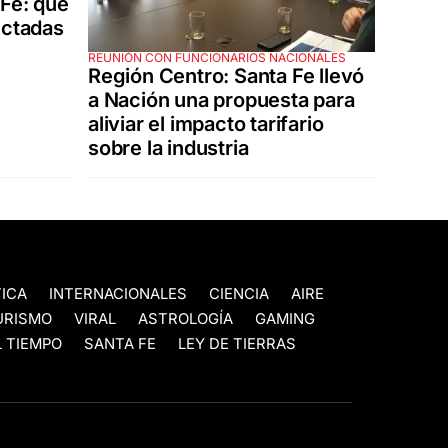
 Fe: qué
ectadas
REUNIÓN CON FUNCIONARIOS NACIONALES
Región Centro: Santa Fe llevó
a Nación una propuesta para
aliviar el impacto tarifario
sobre la industria
TICA
INTERNACIONALES
CIENCIA
AIRE
URISMO
VIRAL
ASTROLOGÍA
GAMING
 TIEMPO
SANTA FE
LEY DE TIERRAS