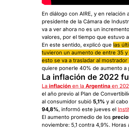
En diálogo con AIRE, y en relación 
presidente de la Cámara de Industr
va a ver ahora no es un increment
valores, por el tiempo que estuvo a
En este sentido, explicó que
las ú
tuvieron un aumento de entre 35 y 
esto se va a trasladar al mostrador
quiere ponerle 40% de aumento a p
La inflación de 2022 f
La
inflación
en la
Argentina
en 202
el año previo al Plan de Convertibi
al consumidor subió
5,1%
y al cabo
94,8%
, informó este jueves el
Inst
El aumento promedio de los
precio
noviembre: 5,1 contra 4,9%. Horas a