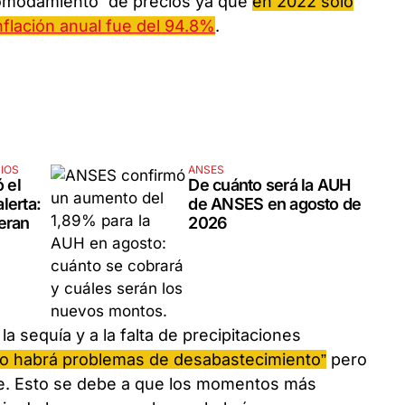
comodamiento” de precios ya que
en 2022 sólo
nflación anual fue del 94.8%
.
IOS
ANSES
ó el
De cuánto será la AUH
lerta:
de ANSES en agosto de
eran
2026
a sequía y a la falta de precipitaciones
no habrá problemas de desabastecimiento”
pero
ne. Esto se debe a que los momentos más