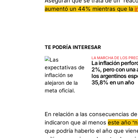
Aseguran que se trata de un “rea
aumentó un 44% mientras que la
i
TE PODRÍA INTERESAR
LA MARCHA DE LOS PREC
La inflación perfor
2%, pero con una a
los argentinos esp
35,8% en un año
En relación a las consecuencias de l
indicaron que al menos
este año “
que podría haberlo el año que vie