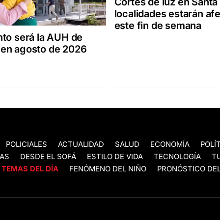
Cortes de luz en Santa
localidades estarán af
este fin de semana
to será la AUH de
en agosto de 2026
POLICIALES
ACTUALIDAD
SALUD
ECONOMÍA
POLÍ
AS
DESDE EL SOFÁ
ESTILO DE VIDA
TECNOLOGÍA
T
TEMAS DEL DÍA
FENÓMENO DEL NIÑO
PRONÓSTICO DEL