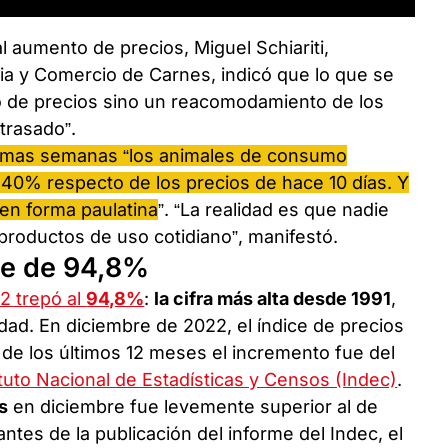
al aumento de precios, Miguel Schiariti,
ia y Comercio de Carnes, indicó que lo que se
o de precios sino un reacomodamiento de los
trasado”.
ltimas semanas “los animales de consumo
40% respecto de los precios de hace 10 días. Y
 en forma paulatina
”. “La realidad es que nadie
roductos de uso cotidiano”, manifestó.
ue de 94,8%
2 trepó al
94,8%
:
la cifra más alta desde 1991
,
lidad. En diciembre de 2022, el índice de precios
 de los últimos 12 meses el incremento fue del
ituto Nacional de Estadísticas y Censos (Indec)
.
s
en diciembre fue levemente superior al de
ntes de la publicación del informe del Indec, el