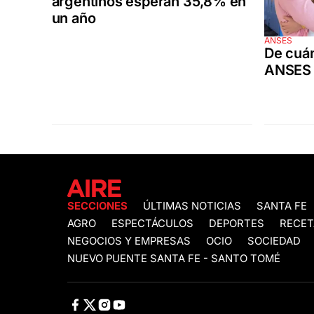
argentinos esperan 35,8% en
un año
ANSES
De cuán
ANSES 
SECCIONES
ÚLTIMAS NOTICIAS
SANTA FE
AGRO
ESPECTÁCULOS
DEPORTES
RECET
NEGOCIOS Y EMPRESAS
OCIO
SOCIEDAD
NUEVO PUENTE SANTA FE - SANTO TOMÉ