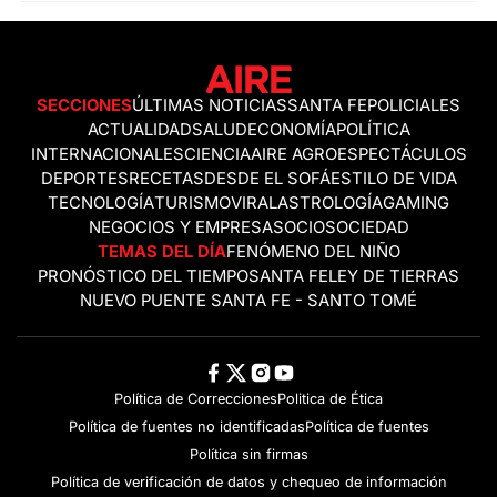
SECCIONES
ÚLTIMAS NOTICIAS
SANTA FE
POLICIALES
ACTUALIDAD
SALUD
ECONOMÍA
POLÍTICA
INTERNACIONALES
CIENCIA
AIRE AGRO
ESPECTÁCULOS
DEPORTES
RECETAS
DESDE EL SOFÁ
ESTILO DE VIDA
TECNOLOGÍA
TURISMO
VIRAL
ASTROLOGÍA
GAMING
NEGOCIOS Y EMPRESAS
OCIO
SOCIEDAD
TEMAS DEL DÍA
FENÓMENO DEL NIÑO
PRONÓSTICO DEL TIEMPO
SANTA FE
LEY DE TIERRAS
NUEVO PUENTE SANTA FE - SANTO TOMÉ
Política de Correcciones
Politica de Ética
Política de fuentes no identificadas
Política de fuentes
Política sin firmas
Política de verificación de datos y chequeo de información