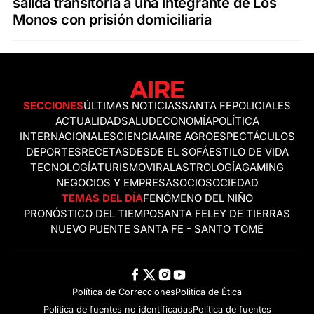
salida transitoria a una integrante de Los
Monos con prisión domiciliaria
SECCIONES
ÚLTIMAS NOTICIAS
SANTA FE
POLICIALES
ACTUALIDAD
SALUD
ECONOMÍA
POLÍTICA
INTERNACIONALES
CIENCIA
AIRE AGRO
ESPECTÁCULOS
DEPORTES
RECETAS
DESDE EL SOFÁ
ESTILO DE VIDA
TECNOLOGÍA
TURISMO
VIRAL
ASTROLOGÍA
GAMING
NEGOCIOS Y EMPRESAS
OCIO
SOCIEDAD
TEMAS DEL DÍA
FENÓMENO DEL NIÑO
PRONÓSTICO DEL TIEMPO
SANTA FE
LEY DE TIERRAS
NUEVO PUENTE SANTA FE - SANTO TOMÉ
Política de Correcciones
Politica de Ética
Política de fuentes no identificadas
Política de fuentes