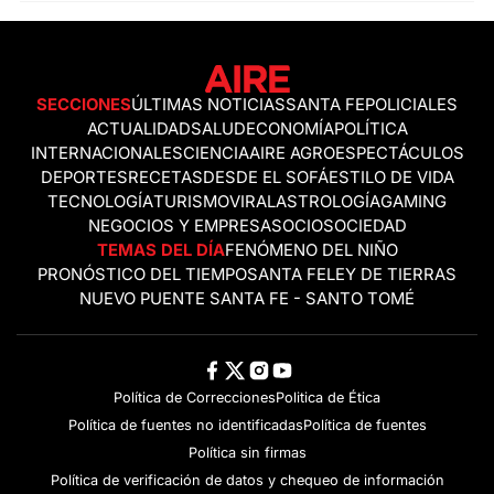
SECCIONES
ÚLTIMAS NOTICIAS
SANTA FE
POLICIALES
ACTUALIDAD
SALUD
ECONOMÍA
POLÍTICA
INTERNACIONALES
CIENCIA
AIRE AGRO
ESPECTÁCULOS
DEPORTES
RECETAS
DESDE EL SOFÁ
ESTILO DE VIDA
TECNOLOGÍA
TURISMO
VIRAL
ASTROLOGÍA
GAMING
NEGOCIOS Y EMPRESAS
OCIO
SOCIEDAD
TEMAS DEL DÍA
FENÓMENO DEL NIÑO
PRONÓSTICO DEL TIEMPO
SANTA FE
LEY DE TIERRAS
NUEVO PUENTE SANTA FE - SANTO TOMÉ
Política de Correcciones
Politica de Ética
Política de fuentes no identificadas
Política de fuentes
Política sin firmas
Política de verificación de datos y chequeo de información