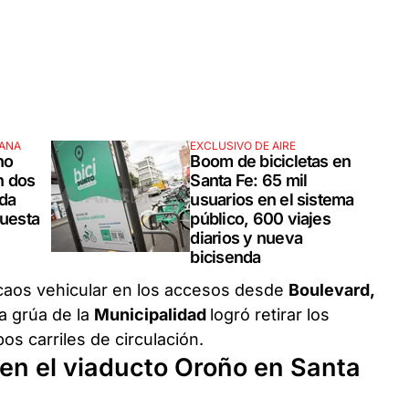
MANA
EXCLUSIVO DE AIRE
ho
Boom de bicicletas en
n dos
Santa Fe: 65 mil
ada
usuarios en el sistema
puesta
público, 600 viajes
diarios y nueva
bicisenda
caos vehicular en los accesos desde
Boulevard,
a grúa de la
Municipalidad
logró retirar los
os carriles de circulación.
en el viaducto Oroño en Santa