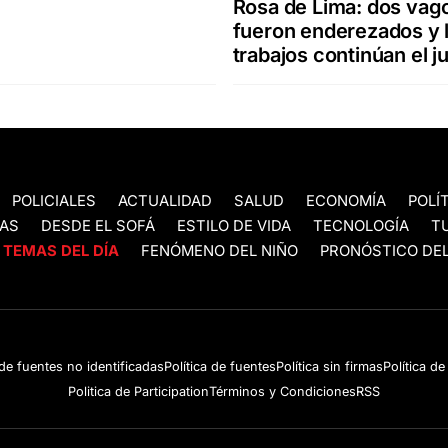
Rosa de Lima: dos vag
fueron enderezados y 
trabajos continúan el 
POLICIALES
ACTUALIDAD
SALUD
ECONOMÍA
POLÍ
AS
DESDE EL SOFÁ
ESTILO DE VIDA
TECNOLOGÍA
T
TEMAS DEL DÍA
FENÓMENO DEL NIÑO
PRONÓSTICO DEL
 de fuentes no identificadas
Política de fuentes
Política sin firmas
Política d
Politica de Participation
Términos y Condiciones
RSS