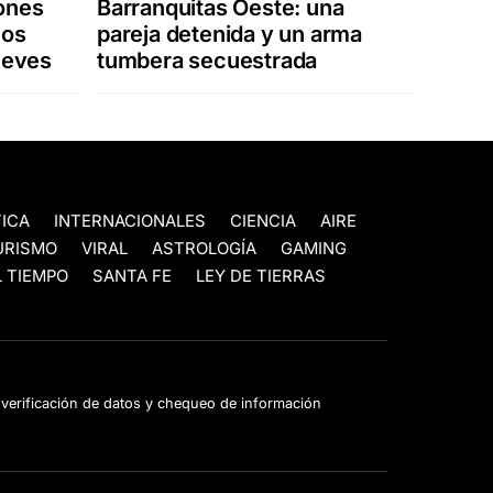
ones
Barranquitas Oeste: una
los
pareja detenida y un arma
jueves
tumbera secuestrada
TICA
INTERNACIONALES
CIENCIA
AIRE
URISMO
VIRAL
ASTROLOGÍA
GAMING
 TIEMPO
SANTA FE
LEY DE TIERRAS
e verificación de datos y chequeo de información