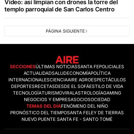
Video: así limpian con drones la torre del
templo parroquial de San Carlos Centro
PÁGINA SIGUIENTE
SECCIONES
ÚLTIMAS NOTICIAS
SANTA FE
POLICIALES
ACTUALIDAD
SALUD
ECONOMÍA
POLÍTICA
INTERNACIONALES
CIENCIA
AIRE AGRO
ESPECTÁCULOS
DEPORTES
RECETAS
DESDE EL SOFÁ
ESTILO DE VIDA
TECNOLOGÍA
TURISMO
VIRAL
ASTROLOGÍA
GAMING
NEGOCIOS Y EMPRESAS
OCIO
SOCIEDAD
TEMAS DEL DÍA
FENÓMENO DEL NIÑO
PRONÓSTICO DEL TIEMPO
SANTA FE
LEY DE TIERRAS
NUEVO PUENTE SANTA FE - SANTO TOMÉ