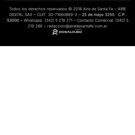
Todos los derechos reservados © 2018 Aire de Santa Fe ~ AIRE
DIGITAL SAS ~ CUIT 30-71660869-3 ~
25 de mayo 3255 · C.P.
S3000 ~
Whatsapp:
(342) 5 219 271
~ Contacto Comercial:
(342) 5
219 286
~
redaccion@airedesantafe.com.ar