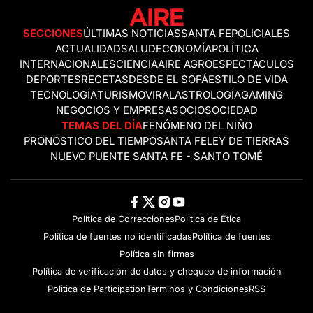
SECCIONES
ÚLTIMAS NOTICIAS
SANTA FE
POLICIALES
ACTUALIDAD
SALUD
ECONOMÍA
POLÍTICA
INTERNACIONALES
CIENCIA
AIRE AGRO
ESPECTÁCULOS
DEPORTES
RECETAS
DESDE EL SOFÁ
ESTILO DE VIDA
TECNOLOGÍA
TURISMO
VIRAL
ASTROLOGÍA
GAMING
NEGOCIOS Y EMPRESAS
OCIO
SOCIEDAD
TEMAS DEL DÍA
FENÓMENO DEL NIÑO
PRONÓSTICO DEL TIEMPO
SANTA FE
LEY DE TIERRAS
NUEVO PUENTE SANTA FE - SANTO TOMÉ
Política de Correcciones
Politica de Ética
Política de fuentes no identificadas
Política de fuentes
Política sin firmas
Política de verificación de datos y chequeo de información
Politica de Participation
Términos y Condiciones
RSS