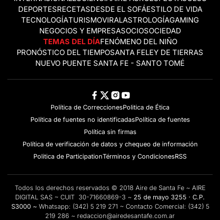
DEPORTES
RECETAS
DESDE EL SOFÁ
ESTILO DE VIDA
TECNOLOGÍA
TURISMO
VIRAL
ASTROLOGÍA
GAMING
NEGOCIOS Y EMPRESAS
OCIO
SOCIEDAD
TEMAS DEL DÍA
FENÓMENO DEL NIÑO
PRONÓSTICO DEL TIEMPO
SANTA FE
LEY DE TIERRAS
NUEVO PUENTE SANTA FE - SANTO TOMÉ
Política de Correcciones
Politica de Ética
Política de fuentes no identificadas
Política de fuentes
Política sin firmas
Política de verificación de datos y chequeo de información
Politica de Participation
Términos y Condiciones
RSS
Todos los derechos reservados © 2018 Aire de Santa Fe ~ AIRE
DIGITAL SAS ~ CUIT 30-71660869-3 ~
25 de mayo 3255 · C.P.
S3000 ~
Whatsapp:
(342) 5 219 271
~ Contacto Comercial:
(342) 5
219 286
~
redaccion@airedesantafe.com.ar