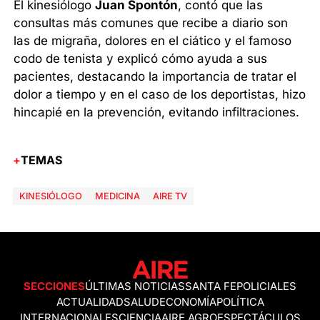
El kinesiólogo
Juan Spontón
, contó que las
consultas más comunes que recibe a diario son
las de migraña, dolores en el ciático y el famoso
codo de tenista y explicó cómo ayuda a sus
pacientes, destacando la importancia de tratar el
dolor a tiempo y en el caso de los deportistas, hizo
hincapié en la prevención, evitando infiltraciones.
TEMAS
KINESIÓLOGO
MEDICINA
AIRE TV
SECCIONES
ÚLTIMAS NOTICIAS
SANTA FE
POLICIALES
ACTUALIDAD
SALUD
ECONOMÍA
POLÍTICA
INTERNACIONALES
CIENCIA
AIRE AGRO
ESPECTÁCULOS