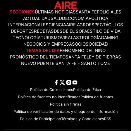
SECCIONES
ÚLTIMAS NOTICIAS
SANTA FE
POLICIALES
ACTUALIDAD
SALUD
ECONOMÍA
POLÍTICA
INTERNACIONALES
CIENCIA
AIRE AGRO
ESPECTÁCULOS
DEPORTES
RECETAS
DESDE EL SOFÁ
ESTILO DE VIDA
TECNOLOGÍA
TURISMO
VIRAL
ASTROLOGÍA
GAMING
NEGOCIOS Y EMPRESAS
OCIO
SOCIEDAD
TEMAS DEL DÍA
FENÓMENO DEL NIÑO
PRONÓSTICO DEL TIEMPO
SANTA FE
LEY DE TIERRAS
NUEVO PUENTE SANTA FE - SANTO TOMÉ
Política de Correcciones
Politica de Ética
Política de fuentes no identificadas
Política de fuentes
Política sin firmas
Política de verificación de datos y chequeo de información
Politica de Participation
Términos y Condiciones
RSS